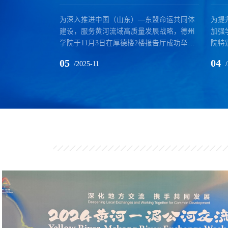
​为深入推进中国（山东）—东盟命运共同体
为提
建设，服务黄河流域高质量发展战略，德州
加强
学院于11月3日在厚德楼2楼报告厅成功举办
院特
“黄河—湄公河流域地方合作研讨会”。校党
的教
05
04
/2025-11
委委员、副校长李甲亮出席并致辞，强调学
马文
院将以此次研讨会为契机，深化与东盟高校
的创
及研究机构的合作，为区域协同发展贡献智
的严
慧。本次研讨会恰逢中泰建交50周年重要节
议。
点，是推动中国与东盟深化务实合作、促进
社会
民心相通的具体举措。会议以“文明交流互
与理
鉴：黄河-湄公...
老师