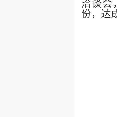
洽谈会
份，达